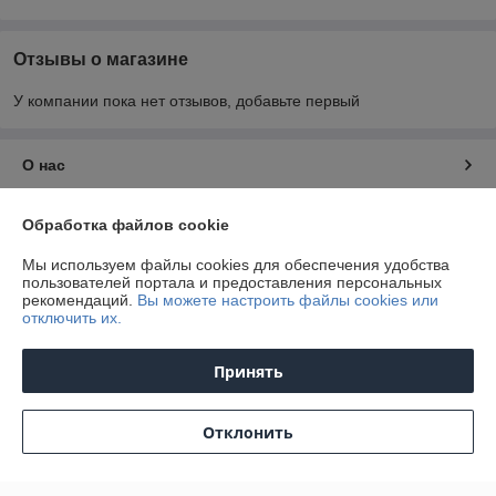
Отзывы о магазине
У компании пока нет отзывов, добавьте первый
О нас
Контакты
Обработка файлов cookie
Мы используем файлы cookies для обеспечения удобства
Доставка и оплата
пользователей портала и предоставления персональных
рекомендаций.
Вы можете настроить файлы cookies или
отключить их.
График работы
Принять
Полная версия сайта
Политика обработки cookies
Отклонить
Сайт создан на платформе Deal.by