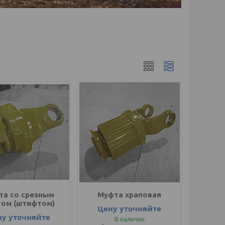
та со срезным
Муфта храповая
том (штифтом)
Цену уточняйте
ну уточняйте
В наличии