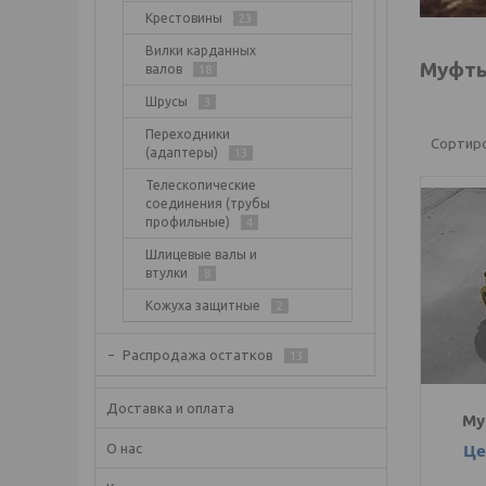
Крестовины
23
Вилки карданных
Муфты
валов
18
Шрусы
3
Переходники
(адаптеры)
13
Телескопические
соединения (трубы
профильные)
4
Шлицевые валы и
втулки
8
Кожуха защитные
2
Распродажа остатков
13
Доставка и оплата
Му
Це
О нас