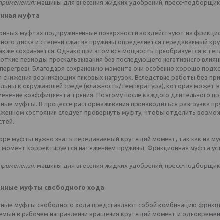
применения:
машины для внесения жидких удобрений, пресс-подборщик
нная муфта
онных муфтах подпружиненные поверхности воздействуют на фрикцио
ного диска и степени сжатия пружины определяется передаваемый кр
акже сохраняется. Однако при этом вся мощность преобразуется в те
роткие периоды проскальзывания без последующего негативного влиян
 перегрев). Благодаря сохранению момента они особенно хорошо подхо
я снижения возникающих пиковых нагрузок. Вследствие работы без п
ельны к окружающей среде (влажность/температура), которая может в
менение коэффициента трения. Поэтому после каждого длительного п
ные муфты. В процессе растормаживания производиться разгрузка пру
женном состоянии следует провернуть муфту, чтобы отделить возмо
стей.
оре муфты нужно знать передаваемый крутящий момент, так как на муф
 момент корректируется натяжением пружины. Фрикционная муфта уст
применения:
машины для внесения жидких удобрений, пресс-подборщик
нные муфты свободного хода
ные муфты свободного хода представляют собой комбинацию фрикци
емый в рабочем направлении вращения крутящий момент и одновремен