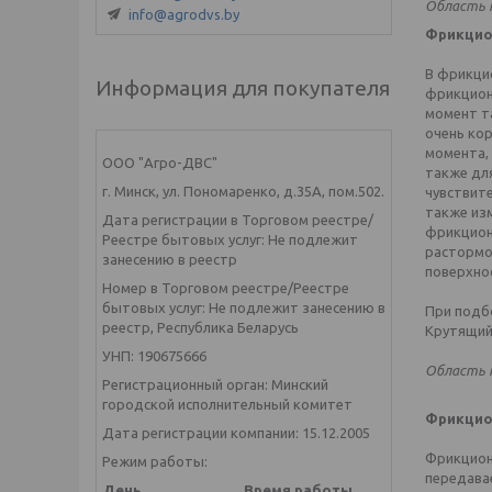
Область 
info@agrodvs.by
Фрикцио
В фрикци
Информация для покупателя
фрикцион
момент т
очень ко
момента,
ООО "Агро-ДВС"
также дл
г. Минск, ул. Пономаренко, д.35А, пом.502.
чувствит
также из
Дата регистрации в Торговом реестре/
фрикцион
Реестре бытовых услуг: Не подлежит
растормо
занесению в реестр
поверхно
Номер в Торговом реестре/Реестре
бытовых услуг: Не подлежит занесению в
При подб
реестр, Республика Беларусь
Крутящий
УНП: 190675666
Область 
Регистрационный орган: Минский
городской исполнительный комитет
Фрикцио
Дата регистрации компании: 15.12.2005
Фрикцион
Режим работы:
передава
День
Время работы