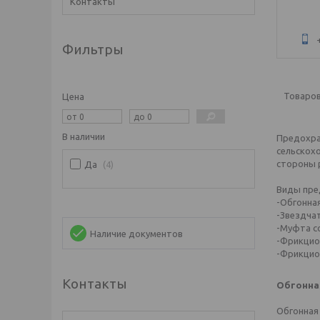
Контакты
Фильтры
Цена
В наличии
Предохра
сельскох
стороны р
Да
4
Виды пре
-Обгонная
-Звездчат
-Муфта с
Наличие документов
-Фрикцио
-Фрикцио
Контакты
Обгонна
Обгонная