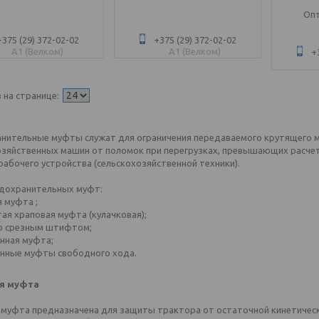
Опт
+375 (29) 372-02-02
+375 (29) 372-02-02
A1 (Велком)
A1 (Велком)
+
нительные муфты служат для ограничения передаваемого крутящего м
озяйственных машин от поломок при перегрузках, превышающих расче
абочего устройства (сельскохозяйственной техники).
дохранительных муфт:
 муфта ;
ая храповая муфта (кулачковая);
о срезным штифтом;
нная муфта;
нные муфты свободного хода.
я муфта
 муфта предназначена для защиты трактора от остаточной кинетическ