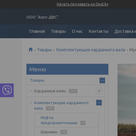
Начать продавать на Deal.by
ООО "Агро-ДВС"
Главная
Товары
О нас
Контакты
Доставка 
Товары
Комплектующие карданного вала
Му
Товары
Карданные валы
111
Комплектующие карданного
вала
111
Муфты
предохранительные
4
Шарниры
36