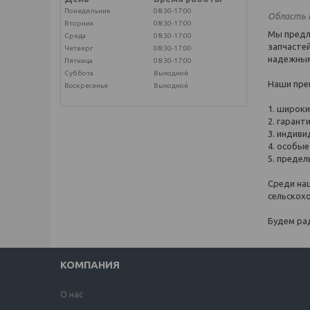
Понедельник
08:30-17:00
Область 
Вторник
08:30-17:00
Мы предл
Среда
08:30-17:00
запчастей
Четверг
08:30-17:00
надежным
Пятница
08:30-17:00
Суббота
Выходной
Наши пре
Воскресенье
Выходной
1. широки
2. гарант
3. индив
4. особые
5. предел
Среди на
сельскох
Будем ра
КОМПАНИЯ
О нас