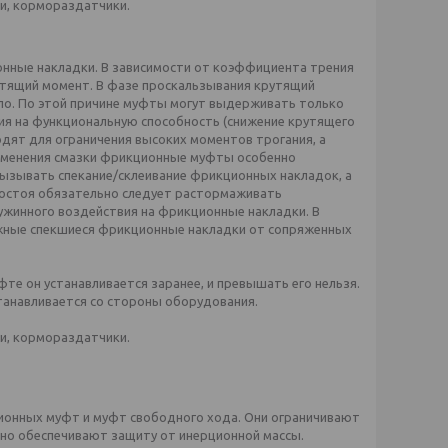
и, кормораздатчики.
нные накладки. В зависимости от коэффициента трения
утящий момент. В фазе проскальзывания крутящий
пло. По этой причине муфты могут выдерживать только
ия на функциональную способность (снижение крутящего
дят для ограничения высоких моментов трогания, а
рименения смазки фрикционные муфты особенно
ызывать спекание/склеивание фрикционных накладок, а
ростоя обязательно следует растормаживать
жинного воздействия на фрикционные накладки. В
жные спекшиеся фрикционные накладки от сопряженных
те он устанавливается заранее, и превышать его нельзя.
анавливается со стороны оборудования.
и, кормораздатчики.
онных муфт и муфт свободного хода. Они ограничивают
но обеспечивают защиту от инерционной массы.