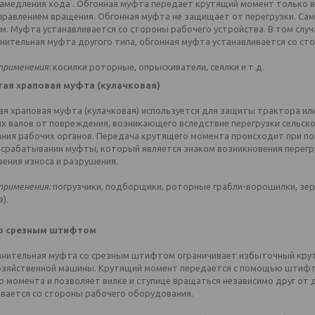
замедления хода . Обгонная муфта передает крутящий момент только 
правлением вращения. Обгонная муфта не защищает от перегрузки. Са
. Муфта устанавливается со стороны рабочего устройства. В том случа
нительная муфта другого типа, обгонная муфта устанавливается со ст
применения:
косилки роторные, опрыскиватели, сеялки и т.д.
ая храповая муфта (кулачковая)
я храповая муфта (кулачковая) используется для защиты трактора или
х валов от повреждения, возникающего вследствие перегрузки сельско
ания рабочих органов. Передача крутящего момента происходит при по
и срабатывании муфты, который является знаком возникновения перегр
ения износа и разрушения.
применения:
погрузчики, подборщики, роторные грабли-ворошилки, зе
).
о срезным штифтом
нительная муфта со срезным штифтом ограничивает избыточный крут
озяйственной машины. Крутящий момент передается с помощью штифта
о момента и позволяет вилке и ступице вращаться независимо друг о
ивается со стороны рабочего оборудования.