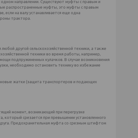
в одном направлении. Существуют муфты с правым и
мые распространенные муфты, это муфты с правым
е, если на валу устанавливается еще одна
ороны трактора.
 любой другой сельскохозяйственной техники, а также
хозяйственной техники во время работы, например,
мощи подпружиненных кулачков. В случае возникновения
узки, необходимо остановить технику во избежание
рновые жатки (защита транспортеров и подающих
ящий момент, возникающий при перегрузке
, который срезается при превышении установленного
т друга. Предохранительная муфта со срезным штифтом