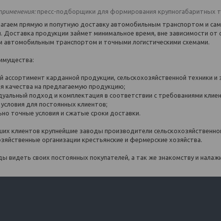
применения:
пресс-подборщики для формирования крупногабаритных тю
агаем прямую и попутную доставку автомобильным транспортом и са
. Доставка продукции займет минимальное время, вне зависимости от с
 автомобильным транспортом и точными логистическими схемами.
имущества:
й ассортимент карданной продукции, сельскохозяйственной техники и 
ия качества на предлагаемую продукцию;
идуальный подход и комплектация в соответствии с требованиями клие
 условия для постоянных клиентов;
ьно точные условия и сжатые сроки доставки.
ших клиентов крупнейшие заводы производители сельскохозяйственной
озяйственные организации крестьянские и фермерские хозяйства.
ды видеть своих постоянных покупателей, а так же знакомству и нала