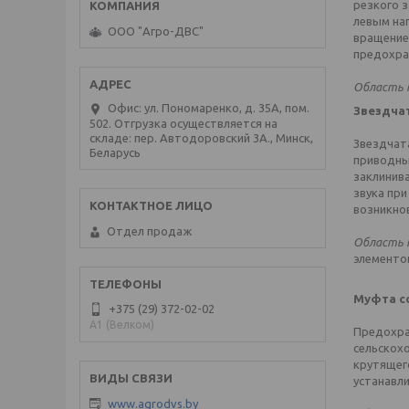
резкого 
левым на
ООО "Агро-ДВС"
вращением
предохра
Область 
Офис: ул. Пономаренко, д. 35А, пом.
Звездчат
502. Отгрузка осуществляется на
складе: пер. Автодоровский 3А., Минск,
Звездчата
Беларусь
приводны
заклинив
звука пр
возникнов
Отдел продаж
Область 
элементов
Муфта с
+375 (29) 372-02-02
A1 (Велком)
Предохра
сельскох
крутящег
устанавл
www.agrodvs.by