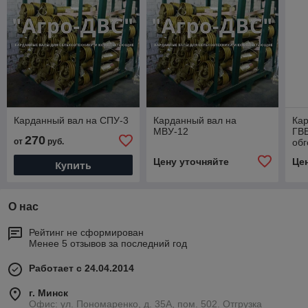
Карданный вал на СПУ-3
Карданный вал на
Кар
МВУ-12
ГВБ
270
от
руб.
обг
Цену уточняйте
Це
Купить
О нас
Рейтинг не сформирован
Менее 5 отзывов за последний год
Работает с 24.04.2014
г. Минск
Офис: ул. Пономаренко, д. 35А, пом. 502. Отгрузка