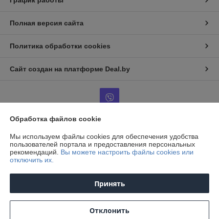
График работы
Полная версия сайта
Политика обработки cookies
Сайт создан на платформе Deal.by
Обработка файлов cookie
Информация для покупателя
Мы используем файлы cookies для обеспечения удобства
пользователей портала и предоставления персональных
Юридическое лицо:
ООО "Агро-ДВС"
рекомендаций.
Вы можете настроить файлы cookies или
г. Минск, ул. Пономаренко, д.35А, пом.502.
отключить их.
Регистрационный номер ЕГР: 190675666
Принять
УНП: 190675666
Регистрационный орган: Минский городской исполнительный комитет
Отклонить