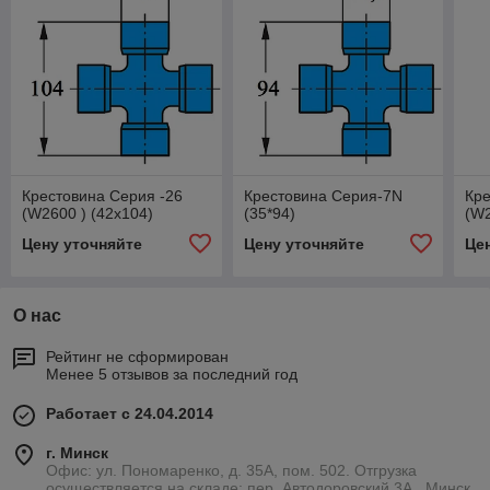
Крестовина Серия -26
Крестовина Серия-7N
Кре
(W2600 ) (42х104)
(35*94)
(W2
Цену уточняйте
Цену уточняйте
Це
О нас
Рейтинг не сформирован
Менее 5 отзывов за последний год
Работает с 24.04.2014
г. Минск
Офис: ул. Пономаренко, д. 35А, пом. 502. Отгрузка
осуществляется на складе: пер. Автодоровский 3А., Минск,