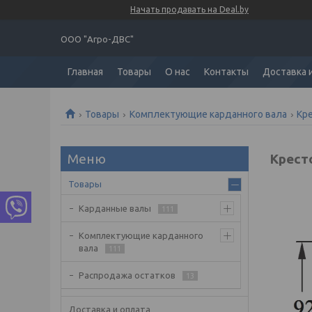
Начать продавать на Deal.by
ООО "Агро-ДВС"
Главная
Товары
О нас
Контакты
Доставка 
Товары
Комплектующие карданного вала
Кр
Кресто
Товары
Карданные валы
111
Комплектующие карданного
вала
111
Распродажа остатков
13
Доставка и оплата