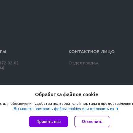
 372-02-02
Отдел продаж
м)
Обработка файлов cookie
s для обеспечения удобства пользователей портала и предоставления
Вы можете настроить файлы cookies или отключить их.
Принять все
Отклонить
Сайт создан на платформе Deal.by
Политика обработки файлов cookies
ООО "Агро-ДВС" |
Пожаловаться на контент