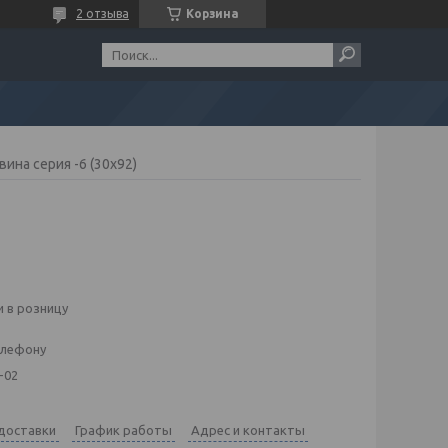
2 отзыва
Корзина
вина серия -6 (30х92)
 в розницу
елефону
-02
 доставки
График работы
Адрес и контакты