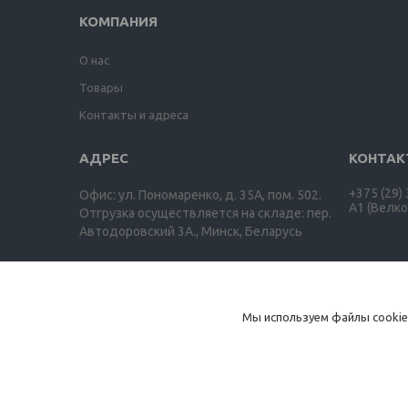
КОМПАНИЯ
О нас
Товары
Контакты и адреса
+375 (29)
Офис: ул. Пономаренко, д. 35А, пом. 502.
A1 (Велко
Отгрузка осуществляется на складе: пер.
Автодоровский 3А., Минск, Беларусь
ООО "Агро-ДВС"
Мы используем файлы cookie