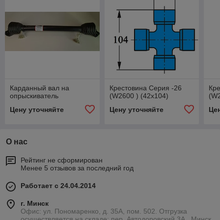
Карданный вал на
Крестовина Серия -26
Кре
опрыскиватель
(W2600 ) (42х104)
(W2
Цену уточняйте
Цену уточняйте
Це
О нас
Рейтинг не сформирован
Менее 5 отзывов за последний год
Работает с 24.04.2014
г. Минск
Офис: ул. Пономаренко, д. 35А, пом. 502. Отгрузка
осуществляется на складе: пер. Автодоровский 3А., Минск,