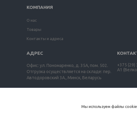
КОМПАНИЯ
О нас
Товары
Контакты и адреса
+375 (29)
Офис: ул. Пономаренко, д. 35А, пом. 502.
A1 (Велко
Отгрузка осуществляется на складе: пер.
Автодоровский 3А., Минск, Беларусь
ООО "Агро-ДВС"
Мы используем файлы cookie