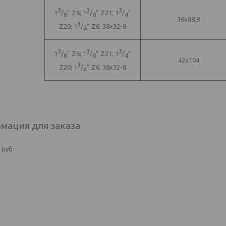
3
3
3
1
/
” Z6; 1
/
” Z21; 1
/
”
8
8
4
36x88,8
3
Z20; 1
/
” Z6; 38x32-8
4
3
3
3
1
/
” Z6; 1
/
” Z21; 1
/
”
8
8
4
42x104
3
Z20; 1
/
” Z6; 38x32-8
4
мация для заказа
0
руб.