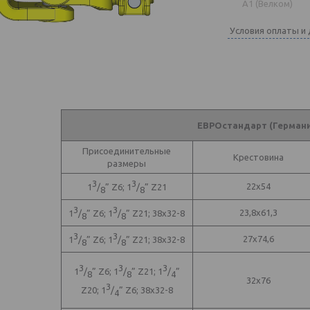
A1 (Велком)
Условия оплаты и
ЕВРОстандарт (Германи
Присоединительные
Крестовина
размеры
3
3
22x54
1
/
” Z6; 1
/
” Z21
8
8
3
3
23,8x61,3
1
/
” Z6; 1
/
” Z21; 38x32-8
8
8
3
3
27x74,6
1
/
” Z6; 1
/
” Z21; 38x32-8
8
8
3
3
3
1
/
” Z6; 1
/
” Z21; 1
/
”
8
8
4
32x76
3
Z20; 1
/
” Z6; 38x32-8
4