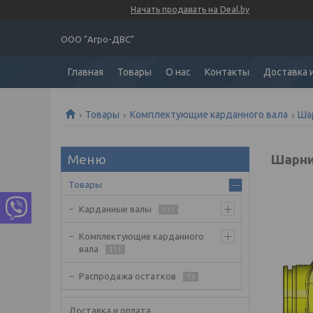
Начать продавать на Deal.by
ООО "Агро-ДВС"
Главная
Товары
О нас
Контакты
Доставка 
Товары
Комплектующие карданного вала
Ша
Шарни
Товары
Карданные валы
111
Комплектующие карданного
вала
111
Распродажа остатков
13
Доставка и оплата