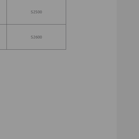
S2500
S2600