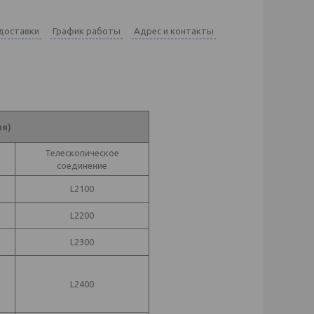
 доставки
График работы
Адрес и контакты
я)
Телескопическое
соединение
L2100
L2200
L2300
L2400