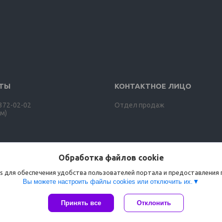
 372-02-02
Отдел продаж
м)
Обработка файлов cookie
s для обеспечения удобства пользователей портала и предоставления
Вы можете настроить файлы cookies или отключить их.
Принять все
Отклонить
Сайт создан на платформе Deal.by
Политика обработки файлов cookies
ООО "Агро-ДВС" |
Пожаловаться на контент