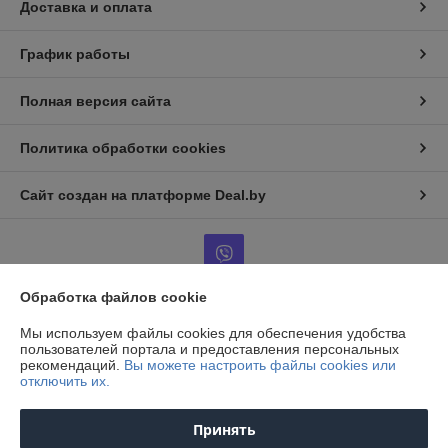
Доставка и оплата
График работы
Полная версия сайта
Политика обработки cookies
Сайт создан на платформе Deal.by
Обработка файлов cookie
Информация для покупателя
Мы используем файлы cookies для обеспечения удобства
пользователей портала и предоставления персональных
Юридическое лицо:
ООО "Агро-ДВС"
рекомендаций.
Вы можете настроить файлы cookies или
г. Минск, ул. Пономаренко, д.35А, пом.502.
отключить их.
Регистрационный номер ЕГР: 190675666
Принять
УНП: 190675666