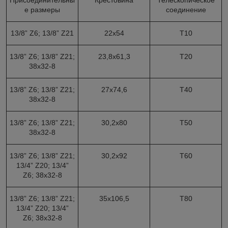
е размеры
соединение
1
3
/
8
” Z6; 1
3
/
8
” Z21
22x54
T10
1
3
/
8
” Z6; 1
3
/
8
” Z21;
23,8x61,3
T20
38x32-8
1
3
/
8
” Z6; 1
3
/
8
” Z21;
27x74,6
T40
38x32-8
1
3
/
8
” Z6; 1
3
/
8
” Z21;
30,2x80
T50
38x32-8
1
3
/
8
” Z6; 1
3
/
8
” Z21;
30,2x92
T60
1
3
/
4
” Z20; 1
3
/
4
”
Z6; 38x32-8
1
3
/
8
” Z6; 1
3
/
8
” Z21;
35x106,5
T80
1
3
/
4
” Z20; 1
3
/
4
”
Z6; 38x32-8