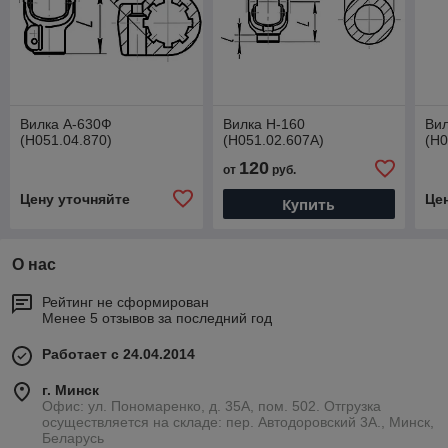
Вилка А-630Ф
Вилка Н-160
Ви
(Н051.04.870)
(Н051.02.607А)
(Н0
120
от
руб.
Цену уточняйте
Це
Купить
О нас
Рейтинг не сформирован
Менее 5 отзывов за последний год
Работает с 24.04.2014
г. Минск
Офис: ул. Пономаренко, д. 35А, пом. 502. Отгрузка
осуществляется на складе: пер. Автодоровский 3А., Минск,
Беларусь