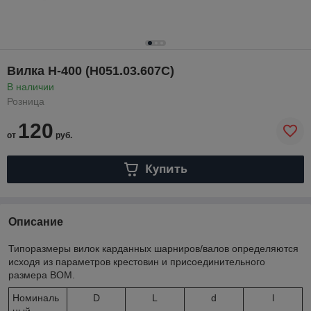
Вилка Н-400 (Н051.03.607С)
В наличии
Розница
120
от
руб.
Купить
Описание
Типоразмеры вилок карданных шарниров/валов определяются
исходя из параметров крестовин и присоединительного
размера ВОМ.
Номиналь
D
L
d
l
ный