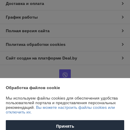
Доставка и оплата
График работы
Полная версия сайта
Политика обработки cookies
Сайт создан на платформе Deal.by
Обработка файлов cookie
Информация для покупателя
Мы используем файлы cookies для обеспечения удобства
пользователей портала и предоставления персональных
Юридическое лицо:
ООО "Агро-ДВС"
рекомендаций.
Вы можете настроить файлы cookies или
г. Минск, ул. Пономаренко, д.35А, пом.502.
отключить их.
Регистрационный номер ЕГР: 190675666
Принять
УНП: 190675666