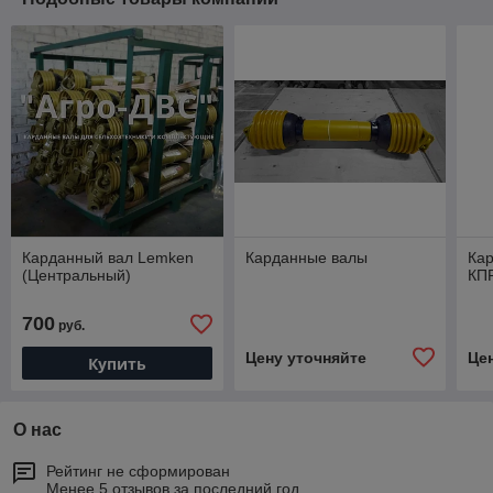
Карданный вал Lemken
Карданные валы
Ка
(Центральный)
КП
700
руб.
Цену уточняйте
Це
Купить
О нас
Рейтинг не сформирован
Менее 5 отзывов за последний год