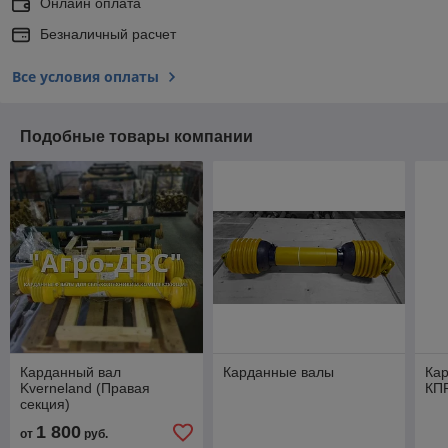
Онлайн оплата
Безналичный расчет
Все условия оплаты
Подобные товары компании
Карданный вал
Карданные валы
Ка
Kverneland (Правая
КП
секция)
1 800
от
руб.