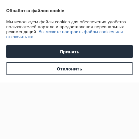
Обработка файлов cookie
О нас
Мы используем файлы cookies для обеспечения удобства
пользователей портала и предоставления персональных
Контакты
рекомендаций.
Вы можете настроить файлы cookies или
отключить их.
Доставка и оплата
Принять
График работы
Отклонить
Полная версия сайта
Политика обработки cookies
Сайт создан на платформе Deal.by